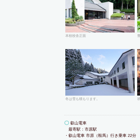
本校校舎正面
冬は雪も積もります。
叡山電車
最寄駅：市原駅
・叡山電車 市原（鞍馬）行き乗車 22分