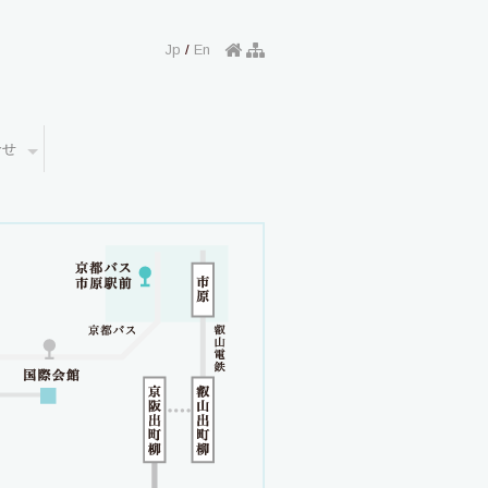
Jp
/
En
合せ