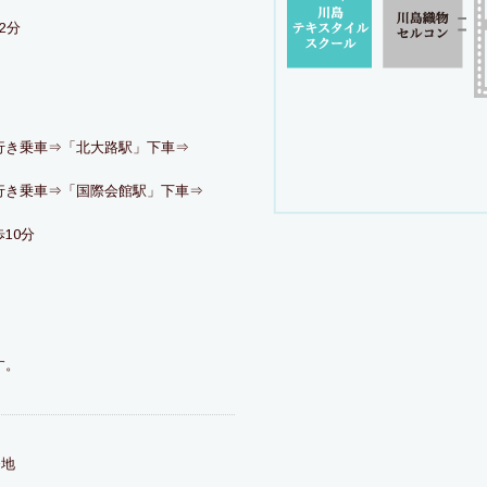
2分
行き乗車⇒「北大路駅」下車⇒
行き乗車⇒「国際会館駅」下車⇒
10分
す。
。
番地