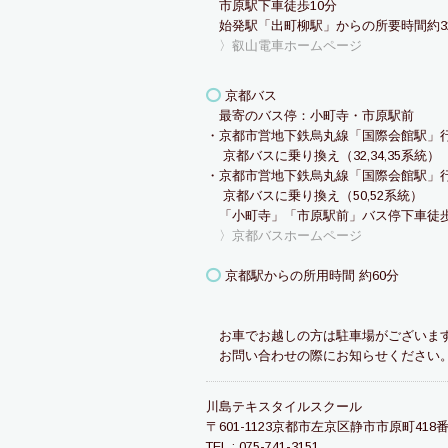
市原駅下車徒歩10分
始発駅「出町柳駅」からの所要時間約3
〉叡山電車ホームページ
京都バス
最寄のバス停：小町寺・市原駅前
・京都市営地下鉄烏丸線「国際会館駅」
京都バスに乗り換え（32,34,35系統）
・京都市営地下鉄烏丸線「国際会館駅」
京都バスに乗り換え（50,52系統）
「小町寺」「市原駅前」バス停下車徒歩
〉京都バスホームページ
京都駅からの所用時間 約60分
お車でお越しの方は駐車場がございま
お問い合わせの際にお知らせください
川島テキスタイルスクール
〒601-1123京都市左京区静市市原町418
TEL : 075-741-3151